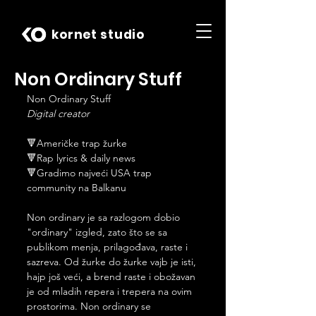
kornet studio
Non Ordinary Stuff
Non Ordinary Stuff
Digital creator
🔻Američke trap žurke
🔻Rap lyrics & daily news
🔻Gradimo najveći USA trap 
community na Balkanu
Non ordinary je sa razlogom dobio 
"ordinary" izgled, zato što se sa 
publikom menja, prilagođava, raste i 
sazreva. Od žurke do žurke vajb je isti, 
hajp još veći, a brend raste i obožavan 
je od mladih repera i trepera na ovim 
prostorima. Non ordinary se 