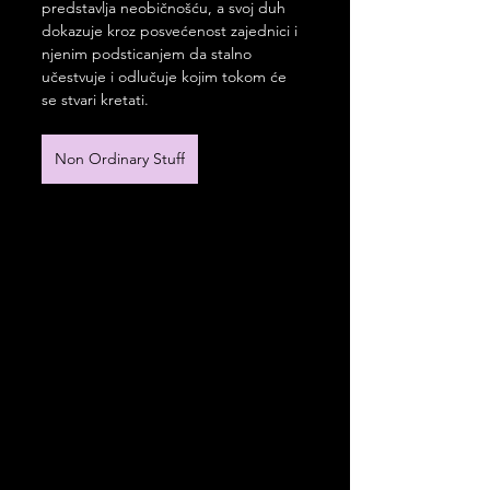
predstavlja neobičnošću, a svoj duh 
dokazuje kroz posvećenost zajednici i 
njenim podsticanjem da stalno 
učestvuje i odlučuje kojim tokom će 
se stvari kretati.
Non Ordinary Stuff