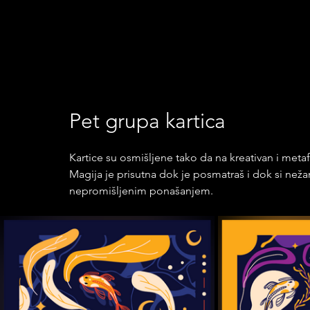
Pet grupa kartica
Kartice su osmišljene tako da na kreativan i metafo
Magija je prisutna dok je posmatraš i dok si nežan
nepromišljenim ponašanjem.