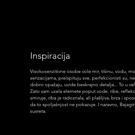
Inspiracija
Visokosenzitivne osobe vole mir, tišinu, vodu, mog
senzacijama, preispituju sve, perfekcionisti su, ne
dobro opažaju, uvide beskrajno detalja... To u vel
Zato sam uzela elemete poput vode, ribe, reflekci
smiruje, riba je radoznala, ali plašljiva, brza i s
da to spoljašnjost ne pokazuje. I naravno, Bajagin
susreta.