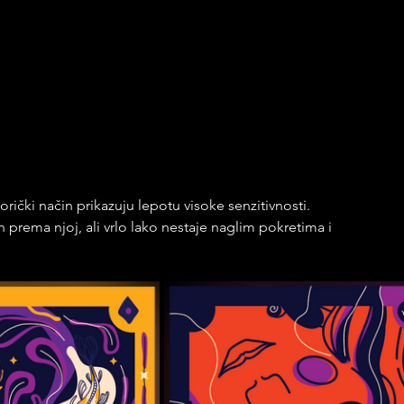
rički način prikazuju lepotu visoke senzitivnosti. 
 prema njoj, ali vrlo lako nestaje naglim pokretima i 