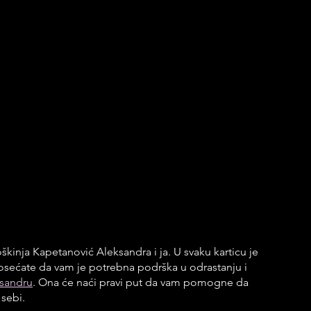
nja Kapetanović Aleksandra i ja. U svaku karticu je 
osećate da vam je potrebna podrška u odrastanju i 
sandru
. Ona će naći pravi put da vam pomogne da 
 sebi.