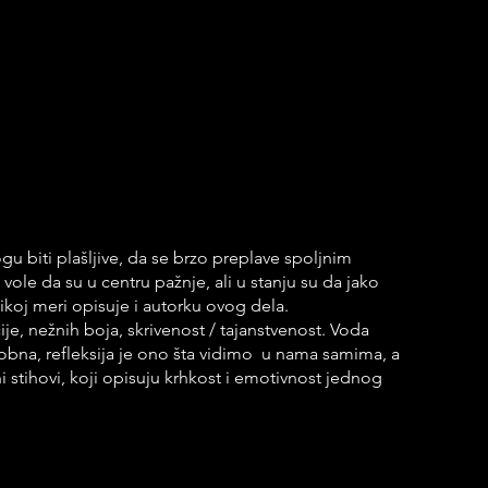
u biti plašljive, da se brzo preplave spoljnim 
 vole da su u centru pažnje, ali u stanju su da jako 
ikoj meri opisuje i autorku ovog dela. 
je, nežnih boja, skrivenost / tajanstvenost. Voda 
posobna, refleksija je ono šta vidimo  u nama samima, a 
i stihovi, koji opisuju krhkost i emotivnost jednog 