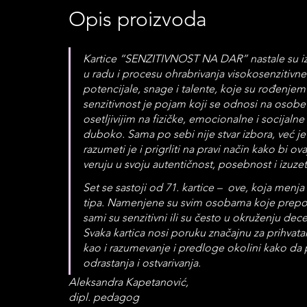
Opis proizvoda
Kartice “SENZITIVNOST NA DAR” nastale su iz p
u radu i procesu ohrabrivanja visokosenzitivne 
potencijale, snage i talente, koje su rođenjem 
senzitivnost je pojam koji se odnosi na osobe
osetljivijim na fizičke, emocionalne i socijalne
duboko. Sama po sebi nije stvar izbora, već je t
razumeti je i prigrliti na pravi način kako bi ov
veruju u svoju autentičnost, posebnost i izuzet
Set se sastoji od 71. kartice –  ove, koja menja
tipa. Namenjene su svim osobama koje prepoznaj
sami su senzitivni ili su često u okruženju d
Svaka kartica nosi poruku značajnu za prihvatan
kao i razumevanje i predloge okolini kako da
odrastanja i ostvarivanja.
Aleksandra Kapetanović,
dipl. pedagog 