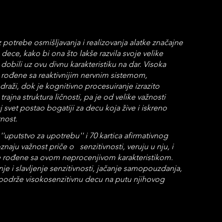
otrebe osmišljavanja i realizovanja alatke značajne 
dece, kako bi ona što lakše razvila svoje velike 
dobili uz ovu divnu karakteristiku na dar. Visoka 
 rođene sa reaktivnijim nervnim sistemom, 
 draži, dok je kognitivno procesuiranje izrazito 
rajna struktura ličnosti, pa je od velike važnosti 
aj svet postao bogatiji za decu koja žive i iskreno 
nost. 
 ''uputstvo za upotrebu'' i 70 kartica afirmativnog 
u važnost priče o   senzitivnosti, veruju u nju, i 
ece rođene sa ovom neprocenjivom karakteristikom. 
je i slavljenje senzitivnosti, jačanje samopouzdanja, 
 podrže visokosenzitivnu decu na putu njihovog 