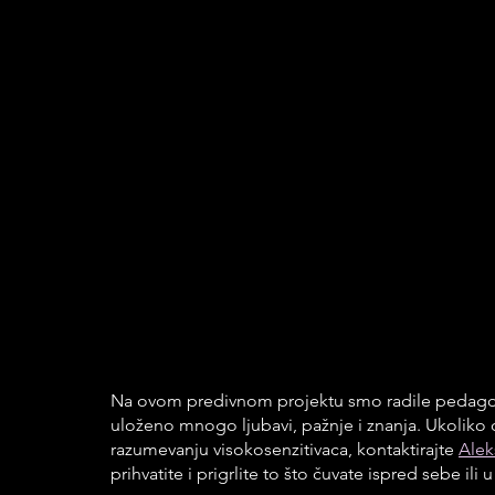
Na ovom predivnom projektu smo radile pedagoški
uloženo mnogo ljubavi, pažnje i znanja. Ukoliko 
razumevanju visokosenzitivaca, kontaktirajte 
Alek
prihvatite i prigrlite to što čuvate ispred sebe ili u