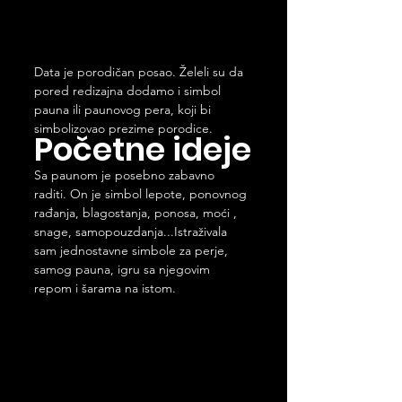
Data je porodičan posao. Želeli su da 
pored redizajna dodamo i simbol 
pauna ili paunovog pera, koji bi 
simbolizovao prezime porodice.
Početne ideje
Sa paunom je posebno zabavno 
raditi. On je simbol lepote, ponovnog 
rađanja, blagostanja, ponosa, moći , 
snage, samopouzdanja...Istraživala 
sam jednostavne simbole za perje, 
samog pauna, igru sa njegovim 
repom i šarama na istom.