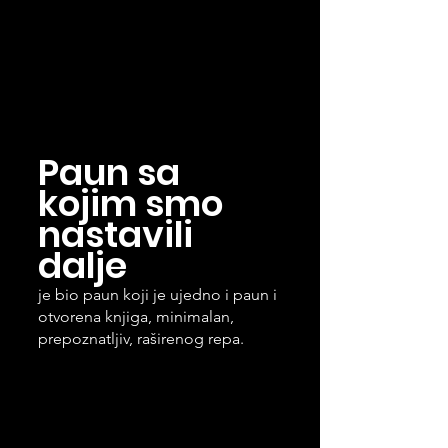
Paun sa 
kojim smo 
nastavili 
dalje
je bio paun koji je ujedno i paun i 
otvorena knjiga, minimalan, 
prepoznatljiv, raširenog repa.