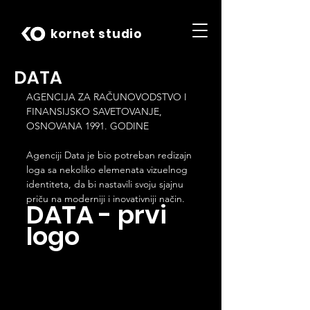
kornet studio
DATA
AGENCIJA ZA RAČUNOVODSTVO I 
FINANSIJSKO SAVETOVANJE, 
OSNOVANA 1991. GODINE
Agenciji Data je bio potreban redizajn 
loga sa nekoliko elemenata vizuelnog 
identiteta, da bi nastavili svoju sjajnu 
priču na moderniji i inovativniji način.
DATA - prvi 
logo 