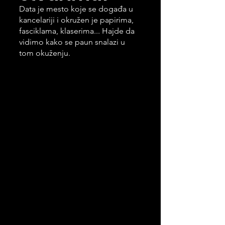
Data je mesto koje se događa u 
kancelariji i okružen je papirima, 
fasciklama, klaserima... Hajde da 
vidimo kako se paun snalazi u 
tom okuženju.