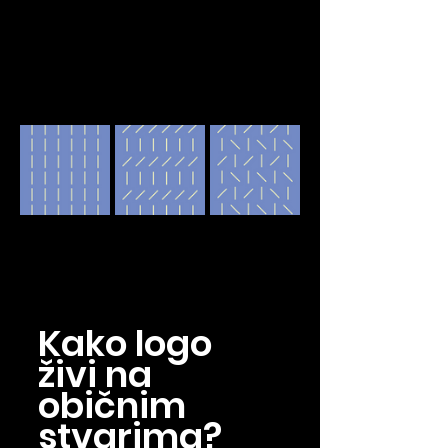
Kako logo 
živi na 
običnim 
stvarima?